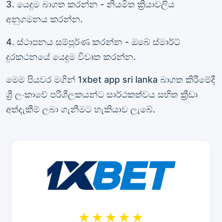
3. යෙදුම බාගත කරන්න - නියමිත ක්‍රියාවලිය
අනුගමනය කරන්න.
4. ස්ථාපනය සම්පූර්ණ කරන්න - ඔබේ ස්මාර්ට්
දුරකථනයේ යෙදුම විවෘත කරන්න.
මෙම පියවර මගින් 1xbet app sri lanka බාගත කිරීමේදී
ශ්‍රී ලංකාවේ පරිශීලකයන්ට සාර්ථකත්වය සහිත ක්‍රීඩා
අත්දැකීම් ලබා ගැනීමට හැකියාව ලැබේ.
★★★★★