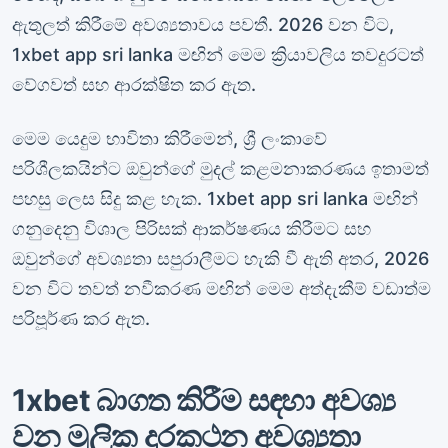
ඇතුලත් කිරීමේ අවශ්‍යතාවය පවතී. 2026 වන විට,
1xbet app sri lanka මඟින් මෙම ක්‍රියාවලිය තවදුරටත්
වේගවත් සහ ආරක්ෂිත කර ඇත.
මෙම යෙදුම භාවිතා කිරීමෙන්, ශ්‍රී ලංකාවේ
පරිශීලකයින්ට ඔවුන්ගේ මුදල් කළමනාකරණය ඉතාමත්
පහසු ලෙස සිදු කළ හැක. 1xbet app sri lanka මඟින්
ගනුදෙනු විශාල පිරිසක් ආකර්ෂණය කිරීමට සහ
ඔවුන්ගේ අවශ්‍යතා සපුරාලීමට හැකි වී ඇති අතර, 2026
වන විට තවත් නවීකරණ මඟින් මෙම අත්දැකීම් වඩාත්ම
පරිපූර්ණ කර ඇත.
1xbet බාගත කිරීම සඳහා අවශ්‍ය
වන මූලික දුරකථන අවශ්‍යතා