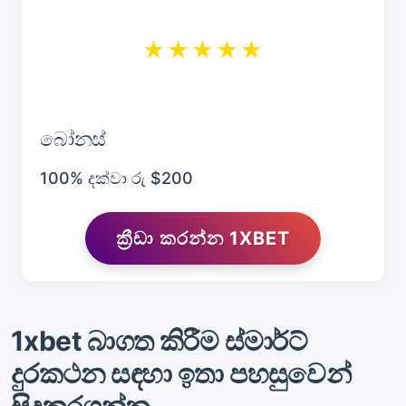
★★★★★
බෝනස්
100% දක්වා රු $200
ක්‍රීඩා කරන්න 1XBET
1xbet බාගත කිරීම ස්මාර්ට්
දුරකථන සඳහා ඉතා පහසුවෙන්
සිදුකරගන්න