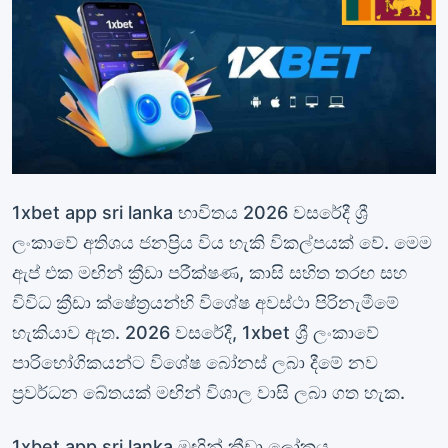
1xbet app sri lanka භාවිතය 2026 වසරේදී ශ්‍රී
ලංකාවේ අතිශය ජනප්‍රිය විය හැකි විකල්පයක් වේ. මෙම
ඇප් එක මඟින් ක්‍රීඩා පරීක්ෂණ, කාසි සහිත තරඟ සහ
විවිධ ක්‍රීඩා ක්ෂේත්‍රයන්හි විශේෂ අවස්ථා පිරිනැමීමේ
හැකියාව ඇත. 2026 වසරේදී, 1xbet ශ්‍රී ලංකාවේ
පාරිභෝගිකයන්ට විශේෂ බෝනස් ලබා දීමේ නව
ප්‍රවර්ධන ඛේතයක් මඟින් විශාල වාසි ලබා ගත හැක.
1xbet app sri lanka මඟින් ක්‍රීඩා ලෝකය