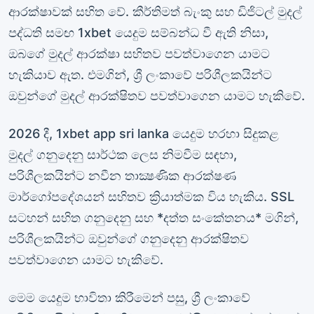
ආරක්ෂාවක් සහිත වේ. කීර්තිමත් බැංකු සහ ඩිජිටල් මුදල්
පද්ධති සමඟ 1xbet යෙදුම සම්බන්ධ වී ඇති නිසා,
ඔබගේ මුදල් ආරක්ෂා සහිතව පවත්වාගෙන යාමට
හැකියාව ඇත. එමගින්, ශ්‍රී ලංකාවේ පරිශීලකයින්ට
ඔවුන්ගේ මුදල් ආරක්ෂිතව පවත්වාගෙන යාමට හැකිවේ.
2026 දී, 1xbet app sri lanka යෙදුම හරහා සිදුකළ
මුදල් ගනුදෙනු සාර්ථක ලෙස නිමවීම සඳහා,
පරිශීලකයින්ට නවීන තාක්‍ෂණික ආරක්ෂණ
මාර්ගෝපදේශයන් සහිතව ක්‍රියාත්මක විය හැකිය. SSL
සටහන් සහිත ගනුදෙනු සහ *දත්ත සංකේතනය* මගින්,
පරිශීලකයින්ට ඔවුන්ගේ ගනුදෙනු ආරක්ෂිතව
පවත්වාගෙන යාමට හැකිවේ.
මෙම යෙදුම භාවිතා කිරීමෙන් පසු, ශ්‍රී ලංකාවේ