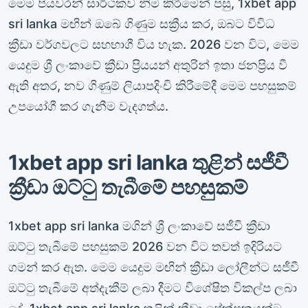
මෙම පියවරන් සාර්ථකව නිම කිරීමෙන් පසු, 1xbet app
sri lanka මඟින් ඔබේ ගිණුම සක්‍රීය කර, ඔබට විවිධ
ක්‍රීඩා වර්ගවලට සහභාගී විය හැක. 2026 වන විට, මෙම
යෙදුම ශ්‍රී ලංකාවේ ක්‍රීඩා ප්‍රියයන් අතුරින් ඉතා ජනප්‍රිය වී
ඇති අතර, නව ගිණුම් ලියාපදිංචි කිරීමේදී මෙම පහසුකම්
උපයෝගී කර ගැනීම වැදගත්ය.
1xbet app sri lanka තුළින් සජීවී
ක්‍රීඩා ඔට්ටු තැබීමේ පහසුකම්
1xbet app sri lanka මගින් ශ්‍රී ලංකාවේ සජීවී ක්‍රීඩා
ඔට්ටු තැබීමේ පහසුකම් 2026 වන විට තවත් ඉදිරියට
ගමන් කර ඇත. මෙම යෙදුම මඟින් ක්‍රීඩා ලෝලීන්ට සජීවී
ඔට්ටු තැබීමේ අත්දැකීම් ලබා දීමට විශේෂිත විකල්ප ලබා