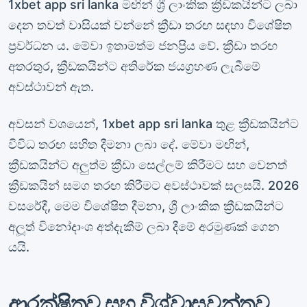
1xbet app sri lanka මඟින් ශ්‍රී ලාංකික ක්‍රීඩකයින්ට ලබා
දෙන තවත් වාසියක් වන්නේ ක්‍රීඩා තරඟ සඳහා විශේෂිත
ප්‍රවර්ධන ය. මේවා ඉතාමත්ම ජනප්‍රිය වේ. ක්‍රීඩා තරඟ
අතරතුර, ක්‍රීඩකයින්ට අතිරේක ජයග්‍රහණ ලැබීමේ
අවස්ථාවන් ඇත.
අවසන් වශයෙන්, 1xbet app sri lanka තුළ ක්‍රීඩකයින්ට
විවිධ තරඟ සහිත දීමනා ලබා දේ. මේවා මඟින්,
ක්‍රීඩකයින්ට අලුත්ම ක්‍රීඩා සෙල්ලම් කිරීමට සහ වෙනත්
ක්‍රීඩකයින් සමග තරඟ කිරීමට අවස්ථාවක් සලසයි. 2026
වසරේදී, මෙම විශේෂිත දීමනා, ශ්‍රී ලාංකික ක්‍රීඩකයින්ට
අලූත් විනෝදාංශ අත්දැකීම් ලබා දීමේ අරමුණක් ගෙන
යයි.
ආරක්ෂිතව සහ විශ්වාසවන්තව