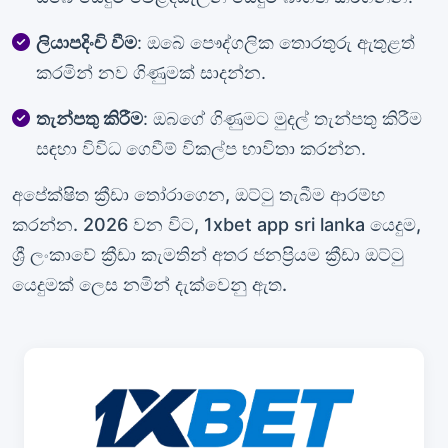
ලියාපදිංචි වීම
: ඔබේ පෞද්ගලික තොරතුරු ඇතුළත්
කරමින් නව ගිණුමක් සාදන්න.
තැන්පතු කිරීම
: ඔබගේ ගිණුමට මුදල් තැන්පතු කිරීම
සඳහා විවිධ ගෙවීම් විකල්ප භාවිතා කරන්න.
අපේක්ෂිත ක්‍රීඩා තෝරාගෙන, ඔට්ටු තැබීම ආරම්භ
කරන්න. 2026 වන විට, 1xbet app sri lanka යෙදුම,
ශ්‍රී ලංකාවේ ක්‍රීඩා කැමතින් අතර ජනප්‍රියම ක්‍රීඩා ඔට්ටු
යෙදුමක් ලෙස නමින් දැක්වෙනු ඇත.