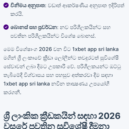
විනිමය අනුපාත
: වඩාත් ආකර්ෂණීය අනුපාත ඉදිරිපත්
කරයි.
බොනස් සහ ප්‍රවර්ධන
: නව පරිශීලකයින්ට සහ
පවතින පරිශීලකයින්ට විශේෂ බොනස්.
මෙම විශේෂාංග 2026 වන විට 1xbet app sri lanka
මගින් ශ්‍රී ලංකාවේ ක්‍රීඩා ලෝලීන්ට තවදුරටත් සුවිශේෂී
සේවාවන් ලබා දීමට උපකාරී වේ. පරිශීලකයන්ට ඔට්ටු
තැබීමේදී විශ්වාසය සහ පහසුව අත්කරවා දීම සඳහා
1xbet app sri lanka නවීන තාක්‍ෂණය උපයෝගී
කරගනී.
ශ්‍රී ලාංකික ක්‍රීඩකයින් සඳහා 2026
වසරේ පවතින සුවිශේෂී දීමනා