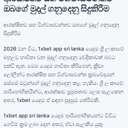
ඔබගේ මුදල් ගනුදෙනු සිදුකිරීම
ආරක්ෂිතව සහ විශ්වාසවන්තව ඔබගේ මුදල් ගනුදෙනු
සිදුකිරීම
2026 වන විට, 1xbet app sri lanka යෙදුම ශ්‍රී ලංකාවේ
බහුලව භාවිතා වන මුදල් ගනුදෙනු වේදිකාවක් බවට
පත්වී ඇත. මෙම යෙදුම භාවිතා කිරිමෙන්, ක්‍රීඩා
ලෝලීන්ට ආරක්ෂිත සහ විශ්වාසවන්ත ක්‍රමවේදයන්
ඔස්සේ ඔවුන්ගේ මුදල් ගනුදෙනු කළ හැකිය. ශ්‍රී ලංකාවේ
පාරිභෝගිකයින්ට, ආරක්ෂාව ප්‍රමුඛතාව ලෙස සැලකෙන
අතර, 1xbet යෙදුම ඒ සඳහා සුදුසුම තේරීමකි.
1xbet app sri lanka යෙදුම පාරිභෝගිකයන්ට විවිධ
ගෙවීම් ක්‍රම ලබා දෙන අතර, ඒවා සැලකිය යුතු