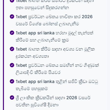
1xbet බාගත කිරීම ස්මාර්ට් දුරකථන සඳහා
ඉතා පහසුවෙන් සිදුකරගන්න
1xbet ප්‍රවර්ධන ඛේතය භාවිතා කර 2026
වසරේ විශේෂ බෝනස් ලබාගැනීම
1xbet app sri lanka හරහා මුදල් තැන්පත්
කිරීමේ සහ ලබාගැනීමේ ක්‍රම
1xbet බාගත කිරීම සඳහා අවශ්‍ය වන මූලික
දුරකථන අවශ්‍යතා
1xbet ප්‍රවර්ධන ඛේතය සමඟින් නව ගිණුමක්
ලියාපදිංචි කිරීමේ පියවර
1xbet app sri lanka තුළින් සජීවී ක්‍රීඩා ඔට්ටු
තැබීමේ පහසුකම්
ශ්‍රී ලාංකික ක්‍රීඩකයින් සඳහා 2026 වසරේ
පවතින සුවිශේෂී දීමනා